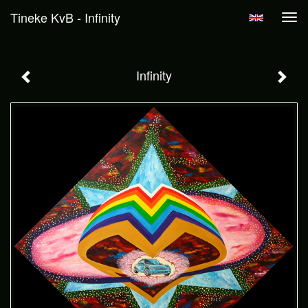
Tineke KvB - Infinity
Tog
navi
Infinity