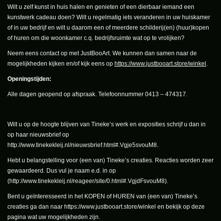
Wilt u zelf kunst in huis halen en genieten of een dierbaar iemand een
kunstwerk cadeau doen? Wilt u regelmatig iets veranderen in uw huiskamer
of in uw bedrijf en wilt u daarom een of meerdere schilderij(en) (huur)kopen
of huren om die woonkamer c.q. bedrijfsruimte wat op te vrolijken?
Neem eens contact op met JustBooArt. We kunnen dan samen naar de
mogelijkheden kijken en/of kijk eens op
https://www.justbooart.store/winkel
.
Openingstijden:
Alle dagen geopend op afspraak. Telefoonnummer 0413 – 474317.
Wilt u op de hoogte blijven van Tineke’s werk en exposities schrijf u dan in
op haar nieuwsbrief op
http://www.tinekekleij.nl/nieuwsbrief.html#.Vgje5svouM8
.
Hebt u belangstelling voor (een van) Tineke’s creaties. Reacties worden zeer
gewaardeerd. Dus vul je naam e.d. in op
(
http://www.tinekekleij.nl/reageer/site/0.html#.VgjdFsvouM8)
.
Bent u geïnteresseerd in het KOPEN of HUREN van (een van) Tineke’s
creaties ga dan naar
https://www.justbooart.store/winkel
en bekijk op deze
pagina wat uw mogelijkheden zijn.